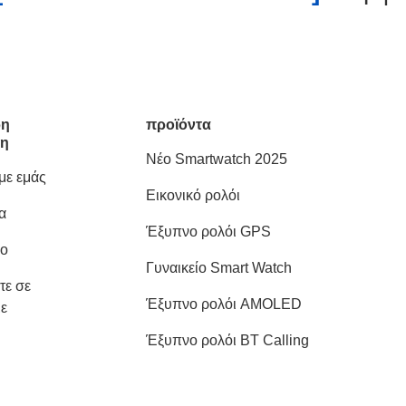
ρη
προϊόντα
ση
Νέο Smartwatch 2025
 με εμάς
Εικονικό ρολόι
α
Έξυπνο ρολόι GPS
ιο
Γυναικείο Smart Watch
τε σε
Έξυπνο ρολόι AMOLED
ε
Έξυπνο ρολόι BT Calling