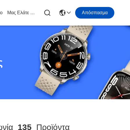
ιο
Μας Ελάτε Σε Επαφή Με
Απόσπασμα
ς
ωνία
135
Προϊόντα