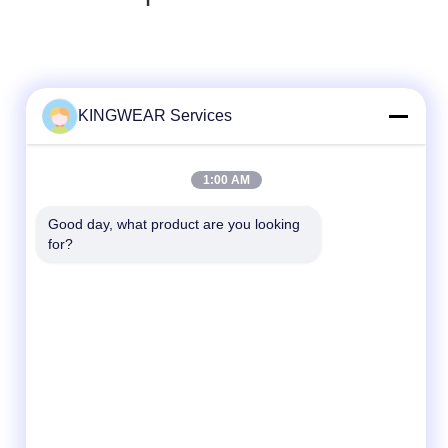
KINGWEAR Services
Γρήγορη επικοινωνία
Τηλεφώνημα
1:00 AM
86-0755-2357-6886
Good day, what product are you looking 
Ηλεκτρονικό
for?
services@king-world.cn
Διεύθυνση
41ος όροφος, κτίριο Α, Κέντρο Ψηφιακής
Καινοτομίας Longhua, οδός Mintang 328,
κοινότητα του σιδηροδρομικού σταθμού
North Shenzhen, οδός MinZhi, περιοχή
Longhua, Shenzhen