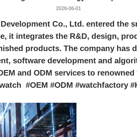
2026-06-01
velopment Co., Ltd. entered the sm
se, it integrates the R&D, design, pr
inished products. The company has de
nt, software development and algori
 OEM and ODM services to renowned 
rtwatch #OEM #ODM #watchfactory 