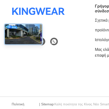
Γρήγο
σύνδε
Σχετικά
προϊόντ
Κοινωνικά Μέσα
Ιστολόγ
Μας ελά
επαφή μ
Πολιτική
|
Sitemap
Καλή ποιότητα της Κίνας Νέο Smar