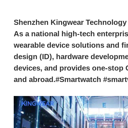
Shenzhen Kingwear Technology De
As a national high-tech enterpri
wearable device solutions and f
design (ID), hardware developme
devices, and provides one-stop
and abroad.#Smartwatch #sma