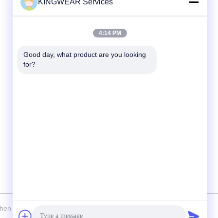
KINGWEAR Services
Γρήγορη επικοινωνία
Τηλεφώνημα
4:14 PM
86-0755-2357-6886
Good day, what product are you looking 
Ηλεκτρονικό
for?
services@king-world.cn
Διεύθυνση
41ος όροφος, κτίριο Α, Κέντρο Ψηφιακής
Καινοτομίας Longhua, οδός Mintang 328,
κοινότητα του σιδηροδρομικού σταθμού
North Shenzhen, οδός MinZhi, περιοχή
Longhua, Shenzhen
en Kingwear Technology Development Co., Ltd . Διατηρούνται