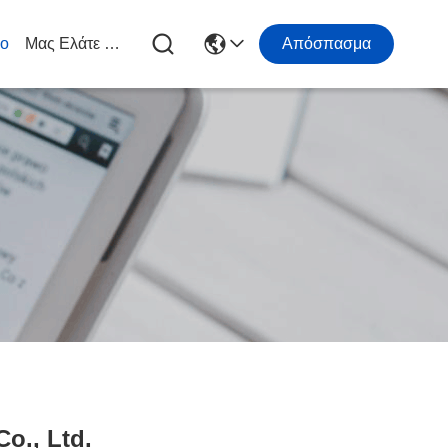
ιο
Μας Ελάτε Σε Επαφή Με
Απόσπασμα
o., Ltd.