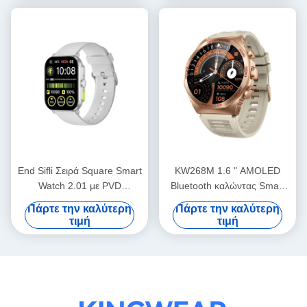
End Sifli Σειρά Square Smart
KW268M 1.6 " AMOLED
Watch 2.01 με PVD
Bluetooth καλώντας Smart
μεταλλικό πλαίσιο και
Watch με μεγάλη στρογγυλή
Πάρτε την καλύτερη
Πάρτε την καλύτερη
μπαταρία 300mAh
οθόνη
τιμή
τιμή