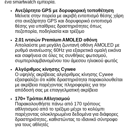
ένα smartwatch εμπειρία.
Ανεξάρτητο GPS με δορυφορική τοποθέτηση
Μείνετε στην πορεία με ακριβή εντοπισμό θέσης χάρη
στο ανεξάρτητο GPS και δορυφορικό εντοπισμό
θέσης για υπαίθριες δραστηριότητες όπως
πεζοπορία, ποδηλασία και τρέξιμο
2.01 ιντσών Premium AMOLED οθόνη
Απολαύστε μια μεγάλη ζωντανή οθόνη AMOLED με
ρυθμό ανανέωσης 60Hz για εξαιρετικά ομαλή εικόνα
και σαφήνεια σε όλες τις συνθήκες φωτισμού,
συμπεριλαμβανομένου του άμεσου ηλιακού φωτός
Αλγόριθμος κίνησης Cywee
Ο υψηλής ακρίβειας αλγόριθμος κίνησης Cywee
εξασφαλίζει ότι κάθε δραστηριότητα παρακολουθείται
με ακρίβεια παρέχοντας πληροφορίες για την
απόδοσή σας με επαγγελματική ακρίβεια
170+ Τρόποι Αθλητισμού
Παρακολουθήστε πάνω από 170 τρόπους
αθλητισμού από το τρέξιμο μέχρι το κολύμπι
παρέχοντας ολοκληρωμένα δεδομένα για διάφορες
δραστηριότητες, καθιστώντας το ιδανικό σύντροφο
για τους αθλητές