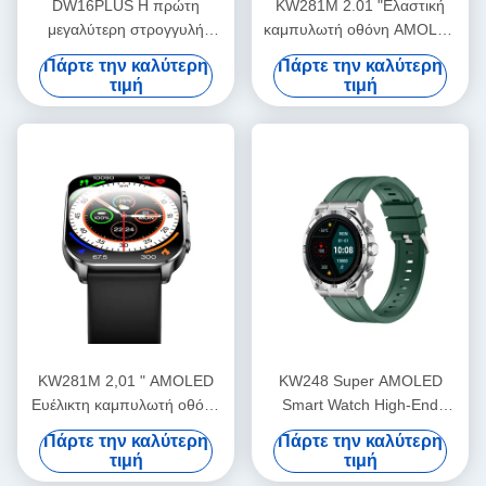
DW16PLUS Η πρώτη
KW281M 2.01 "Ελαστική
μεγαλύτερη στρογγυλή
καμπυλωτή οθόνη AMOLED
οθόνη της βιομηχανίας 1.6"
Smart Watch με Dafit APP
Πάρτε την καλύτερη
Πάρτε την καλύτερη
AMOLED ρολόι
και μεταλλική κλίμακα
τιμή
τιμή
KW281M 2,01 " AMOLED
KW248 Super AMOLED
Ευέλικτη καμπυλωτή οθόνη
Smart Watch High-End
Smart Watch PVD μεταλλικό
Πολυλειτουργικό Μοντέλο
Πάρτε την καλύτερη
Πάρτε την καλύτερη
πλαίσιο
Κλήσης BT
τιμή
τιμή