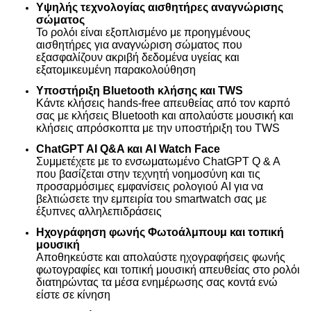
Υψηλής τεχνολογίας αισθητήρες αναγνώρισης
σώματος
Το ρολόι είναι εξοπλισμένο με προηγμένους
αισθητήρες για αναγνώριση σώματος που
εξασφαλίζουν ακριβή δεδομένα υγείας και
εξατομικευμένη παρακολούθηση
Υποστήριξη Bluetooth κλήσης και TWS
Κάντε κλήσεις hands-free απευθείας από τον καρπό
σας με κλήσεις Bluetooth και απολαύστε μουσική και
κλήσεις απρόσκοπτα με την υποστήριξη του TWS
ChatGPT AI Q&A και AI Watch Face
Συμμετέχετε με το ενσωματωμένο ChatGPT Q & A
που βασίζεται στην τεχνητή νοημοσύνη και τις
προσαρμόσιμες εμφανίσεις ρολογιού AI για να
βελτιώσετε την εμπειρία του smartwatch σας με
έξυπνες αλληλεπιδράσεις
Ηχογράφηση φωνής Φωτοάλμπουμ και τοπική
μουσική
Αποθηκεύστε και απολαύστε ηχογραφήσεις φωνής
φωτογραφίες και τοπική μουσική απευθείας στο ρολόι
διατηρώντας τα μέσα ενημέρωσης σας κοντά ενώ
είστε σε κίνηση