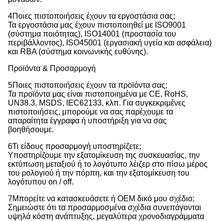
4Ποιες πιστοποιήσεις έχουν τα εργοστάσια σας;
Τα εργοστάσια μας έχουν πιστοποιηθεί με ISO9001
(σύστημα ποιότητας), ISO14001 (προστασία του
περιβάλλοντος), ISO45001 (εργασιακή υγεία και ασφάλεια)
και RBA (σύστημα κοινωνικής ευθύνης).
Προϊόντα & Προσαρμογή
5Ποιες πιστοποιήσεις έχουν τα προϊόντα σας;
Τα προϊόντα μας είναι πιστοποιημένα με CE, RoHS,
UN38.3, MSDS, IEC62133, κλπ. Για συγκεκριμένες
πιστοποιήσεις, μπορούμε να σας παρέχουμε τα
απαραίτητα έγγραφα ή υποστήριξη για να σας
βοηθήσουμε.
6Τι είδους προσαρμογή υποστηρίζετε;
Υποστηρίζουμε την εξατομίκευση της συσκευασίας, την
εκτύπωση μεταξιού ή το λογότυπο λέιζερ στο πίσω μέρος
του ρολογιού ή την πόρπη, και την εξατομίκευση του
λογότυπου on / off.
7Μπορείτε να κατασκευάσετε ή OEM δικό μου σχέδιο;
Σημειώστε ότι τα προσαρμοσμένα σχέδια συνεπάγονται
υψηλά κόστη ανάπτυξης, μεγαλύτερα χρονοδιαγράμματα