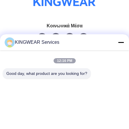
Κοινωνικά Μέσα
KINGWEAR Services
Γρήγορη επικοινωνία
12:16 PM
Τηλεφώνημα
86-0755-2357-6886
Good day, what product are you looking for?
Ηλεκτρονικό
services@king-world.cn
Διεύθυνση
41ος όροφος, κτίριο Α, Κέντρο Ψηφιακής Καινοτομίας
Longhua, οδός Mintang 328, κοινότητα του σιδηροδρομικού
σταθμού North Shenzhen, οδός MinZhi, περιοχή Longhua,
Shenzhen