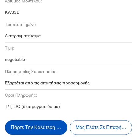
Αριθμός Μοντέλου:
KW331
Τροποποιημένο:
Διαπραγματεύσιμα
Τιμή:
negotiable
Πληροφορίες Συσκευασίας:
Εξαρτάται από τις απαιτήσεις προσαρμογής
Όροι Πληρωμής:
T/T, L/C (διαπραγματεύσιμα)
Πάρτε Την Καλύτερη Τιμή
Μας Ελάτε Σε Επαφή Με