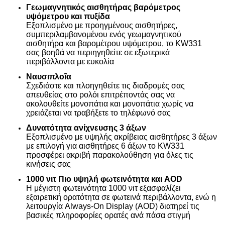
Γεωμαγνητικός αισθητήρας βαρόμετρος
υψόμετρου και πυξίδα
Εξοπλισμένο με προηγμένους αισθητήρες,
συμπεριλαμβανομένου ενός γεωμαγνητικού
αισθητήρα και βαρομέτρου υψόμετρου, το KW331
σας βοηθά να περιηγηθείτε σε εξωτερικά
περιβάλλοντα με ευκολία
Ναυσιπλοΐα
Σχεδιάστε και πλοηγηθείτε τις διαδρομές σας
απευθείας στο ρολόι επιτρέποντάς σας να
ακολουθείτε μονοπάτια και μονοπάτια χωρίς να
χρειάζεται να τραβήξετε το τηλέφωνό σας
Δυνατότητα ανίχνευσης 3 άξων
Εξοπλισμένο με υψηλής ακρίβειας αισθητήρες 3 άξων
με επιλογή για αισθητήρες 6 άξων το KW331
προσφέρει ακριβή παρακολούθηση για όλες τις
κινήσεις σας
1000 νιτ Πιο υψηλή φωτεινότητα και AOD
Η μέγιστη φωτεινότητα 1000 νιτ εξασφαλίζει
εξαιρετική ορατότητα σε φωτεινά περιβάλλοντα, ενώ η
λειτουργία Always-On Display (AOD) διατηρεί τις
βασικές πληροφορίες ορατές ανά πάσα στιγμή