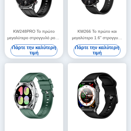
KW248PRO Το πρώτο
KW266 Το πρώτο και
μεγαλύτερο στρογγυλό ρολόι
μεγαλύτερο 1.6" στρογγυλό
οθόνης της βιομηχανίας
AMOLED Smartwatch της
Πάρτε την καλύτερη
Πάρτε την καλύτερη
βιομηχανίας με κλήσεις
τιμή
τιμή
Bluetooth και προηγμένους
αισθητήρες