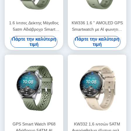
1.6 ίντσες Δείκτης Μέγεθος
KW336 1.6 " AMOLED GPS
5atm Αδιάβροχο Smart
Smartwatch με AI φωνητικό
Watch με προαιρετικά
βοηθό Bluetooth κλήση
Πάρτε την καλύτερη
Πάρτε την καλύτερη
αισθητήρες 6 αξόνων
τιμή
τιμή
GPS Smart Watch IP68
KW332 1,6 ιντσών 5ATM
Αδιάβροχο 5ATM AI
Ανερόφθαλμο έξυπνο ρολόι