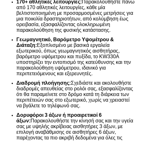
170+ αθλητικές λειτουργίες:
Παρακολουθήστε πάνω
από 170 αθλητικές λειτουργίες, κάθε μία
βελτιστοποιημένη με προσαρμοσμένες μετρήσεις για
μια ποικιλία δραστηριοτήτων, από κολύμβηση έως
ορειβασία, εξασφαλίζοντας ολοκληρωμένη
παρακολούθηση της φυσικής κατάστασης.
Γεωμαγνητικό, Βαρόμετρο Υψομέτρου &
Διάταξη:
Εξοπλισμένο με βασικά εργαλεία
εξωτερικού, όπως γεωμαγνητικός αισθητήρας,
βαρόμετρο υψόμετρου και πυξίδα, το KW330A
υποστηρίζει την εντοπισμό της κατεύθυνσης και την
παρακολούθηση υψόμετρου, ιδανικό για
περιπετειόμενους και εξερευνητές.
Διαδρομή πλοήγησης:
Σχεδιάστε και ακολουθήστε
διαδρομές απευθείας στο ρολόι σας, εξασφαλίζοντας
ότι θα παραμείνετε στο δρόμο κατά τη διάρκεια των
περιπέτειών σας στο εξωτερικό, χωρίς να χρειαστεί
να βγάλετε το τηλέφωνό σας.
Δορυφόροι 3 άξων ή προαιρετικοί 6
άξων:
Παρακολουθήστε την κίνησή σας και την υγεία
σας με υψηλής ακρίβειας αισθητήρες 3 άξων, με
επιλογή αναβάθμισης σε αισθητήρες 6 άξων,
παρέχοντας τα πιο ακριβή δεδομένα για όλες τις