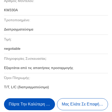
Αριθμός Μοντέλου:
KW330A
Τροποποιημένο:
Διαπραγματεύσιμα
Τιμή:
negotiable
Πληροφορίες Συσκευασίας:
Εξαρτάται από τις απαιτήσεις προσαρμογής
Όροι Πληρωμής:
T/T, L/C (διαπραγματεύσιμα)
Πάρτε Την Καλύτερη Τιμή
Μας Ελάτε Σε Επαφή Με