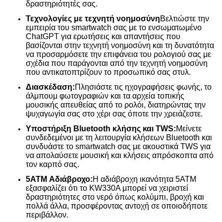
δραστηριότητές σας.
Τεχνολογίες με τεχνητή νοημοσύνη
Βελτιώστε την
εμπειρία του smartwatch σας με το ενσωματωμένο
ChatGPT για ερωτήσεις και απαντήσεις που
βασίζονται στην τεχνητή νοημοσύνη και τη δυνατότητα
να προσαρμόσετε την επιφάνεια του ρολογιού σας με
σχέδια που παράγονται από την τεχνητή νοημοσύνη
που αντικατοπτρίζουν το προσωπικό σας στυλ.
Διασκέδαση:
Πλησιάστε τις ηχογραφήσεις φωνής, το
άλμπουμ φωτογραφιών και τα αρχεία τοπικής
μουσικής απευθείας από το ρολόι, διατηρώντας την
ψυχαγωγία σας στο χέρι σας όποτε την χρειάζεστε.
Υποστήριξη Bluetooth κλήσης και TWS:
Μείνετε
συνδεδεμένοι με τη λειτουργία κλήσεων Bluetooth και
συνδυάστε το smartwatch σας με ακουστικά TWS για
να απολαύσετε μουσική και κλήσεις απρόσκοπτα από
τον καρπό σας.
5ATM Αδιάβροχο:
Η αδιάβροχη ικανότητα 5ATM
εξασφαλίζει ότι το KW330A μπορεί να χειριστεί
δραστηριότητες στο νερό όπως κολύμπι, βροχή και
πολλά άλλα, προσφέροντας αντοχή σε οποιοδήποτε
περιβάλλον.