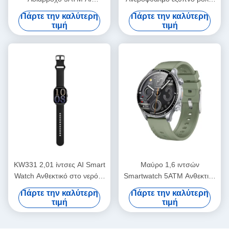
φωνητικός βοηθός Smart
με 6 δορυφορικά GPS 170+
Πάρτε την καλύτερη
Πάρτε την καλύτερη
Watch
αθλητικές λειτουργίες
τιμή
τιμή
KW331 2,01 ίντσες AI Smart
Μαύρο 1,6 ιντσών
Watch Ανθεκτικό στο νερό 5
Smartwatch 5ATM Ανθεκτικό
ATM Με δορυφορική
στο νερό Amoled GPS
Πάρτε την καλύτερη
Πάρτε την καλύτερη
τοποθέτηση
Smartwatch
τιμή
τιμή