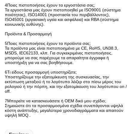
4Ποιες πιστοποιήσεις έχουν τα εργοστάσια σας;
Τα εργοστάσια μας έχουν πιστοποιηθεί με ISO9001 (σύστημα
ποιότητας), ISO14001 (προστασία του περιβάλλοντος),
ISO45001 (εργασιακή υγεία και ασφάλεια) και RBA (σύστημα
κοινωνικής ευθύνης).
Προϊόντα & Προσαρμογή
5Ποιες πιστοποιήσεις έχουν τα προϊόντα σας;
Τα προϊόντα μας είναι πιστοποιημένα με CE, RoHS, UN38.3,
MSDS, IEC62133, κλπ. Για συγκεκριμένες πιστοποιήσεις,
μπορούμε να σας παρέχουμε τα απαραίτητα έγγραφα ή
υποστήριξη για να σας βοηθήσουμε.
6Τι είδους προσαρμογή υποστηρίζετε;
Υποστηρίζουμε την εξατομίκευση της συσκευασίας, την
εκτύπωση μεταξιού ή το λογότυπο λέιζερ στο πίσω μέρος του
ρολογιού ή την πόρπη, και την εξατομίκευση του λογότυπου on /
off.
7Μπορείτε να κατασκευάσετε ή OEM δικό μου σχέδιο;
Σημειώστε ότι τα προσαρμοσμένα σχέδια συνεπάγονται υψηλά
κόστη ανάπτυξης, μεγαλύτερα χρονοδιαγράμματα και απαιτούν
υψηλή MOQ..