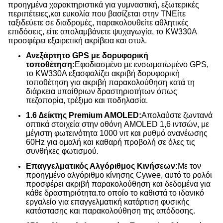
προηγμένα χαρακτηριστικά για γυμναστική, εξωτερικές
περιπέτειες,και ευκολία που βασίζεται στην ΤΝΕίτε
ταξιδεύετε σε διαδρομές, παρακολουθείτε αθλητικές
επιδόσεις, είτε απολαμβάνετε ψυχαγωγία, το KW330A
προσφέρει εξαιρετική ακρίβεια και στυλ.
Ανεξάρτητο GPS με δορυφορική
τοποθέτηση:
Εφοδιασμένο με ενσωματωμένο GPS,
το KW330A εξασφαλίζει ακριβή δορυφορική
τοποθέτηση για ακριβή παρακολούθηση κατά τη
διάρκεια υπαίθριων δραστηριοτήτων όπως
πεζοπορία, τρέξιμο και ποδηλασία.
1.6 ∆είκτης Premium AMOLED:
Απολαύστε ζωντανά
οπτικά στοιχεία στην οθόνη AMOLED 1,6 ιντσών, με
μέγιστη φωτεινότητα 1000 νιτ και ρυθμό ανανέωσης
60Hz για ομαλή και καθαρή προβολή σε όλες τις
συνθήκες φωτισμού.
Επαγγελματικός Αλγόριθμος Κινήσεων:
Με τον
προηγμένο αλγόριθμο κίνησης Cywee, αυτό το ρολόι
προσφέρει ακριβή παρακολούθηση και δεδομένα για
κάθε δραστηριότητα.το οποίο το καθιστά το ιδανικό
εργαλείο για επαγγελματική κατάρτιση φυσικής
κατάστασης και παρακολούθηση της απόδοσης.