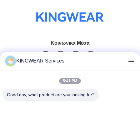
Κοινωνικά Μέσα
KINGWEAR Services
Γρήγορη επικοινωνία
5:41 PM
Τηλεφώνημα
86-0755-2357-6886
Good day, what product are you looking for?
Ηλεκτρονικό
services@king-world.cn
Διεύθυνση
41ος όροφος, κτίριο Α, Κέντρο Ψηφιακής Καινοτομίας
Longhua, οδός Mintang 328, κοινότητα του σιδηροδρομικού