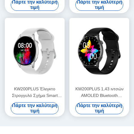
Πάρτε την καλύτερη
Πάρτε την καλύτερη
γυναικεία
Στυλάτο γυναικείο
τιμή
τιμή
Smartwatch
KW200PLUS Έλεγκτο
KW200PLUS 1,43 ιντσών
Στρογγυλό Σχήμα Smart
AMOLED Bluetooth
Watch 1.43 ίντσες Υγεία
καλώντας Smartwatch IP68
Πάρτε την καλύτερη
Πάρτε την καλύτερη
Παρακολούθηση Smart
Αδιάβροχο
τιμή
τιμή
Watch