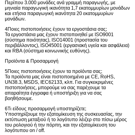
Περίπου 3.000 μονάδες ανά γραμμή παραγωγής, με
μηνιαία παραγωγική ικανότητα 1,7 εκατομμυρίων μονάδων
και ετήσια παραγωγική ικανότητα 20 εκατομμυρίων
μονάδων.
4Ποιες πιστοποιήσεις έχουν τα εργοστάσια σας;
Τα εργοστάσια μας έχουν πιστοποιηθεί με ISO9001
(σύστημα ποιότητας), ISO14001 (προστασία του
περιβάλλοντος), ISO45001 (εργασιακή υγεία και ασφάλεια)
και RBA (σύστημα κοινωνικής ευθύνης).
Προϊόντα & Προσαρμογή
5Ποιες πιστοποιήσεις έχουν τα προϊόντα σας;
Τα προϊόντα μας είναι πιστοποιημένα με CE, RoHS,
UN38.3, MSDS, IEC62133, κλπ. Για συγκεκριμένες
πιστοποιήσεις, μπορούμε να σας παρέχουμε τα
απαραίτητα έγγραφα ή υποστήριξη για να σας
βοηθήσουμε.
6Τι είδους προσαρμογή υποστηρίζετε;
Υποστηρίζουμε την εξατομίκευση της συσκευασίας, την
εκτύπωση μεταξιού ή το λογότυπο λέιζερ στο πίσω μέρος
του ρολογιού ή την πόρπη, και την εξατομίκευση του
λογότυπου on / off.