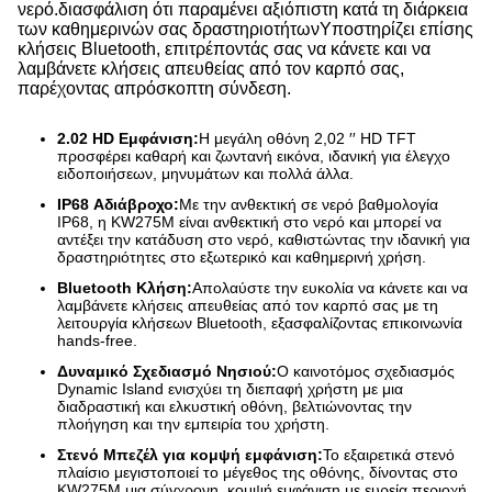
νερό.διασφάλιση ότι παραμένει αξιόπιστη κατά τη διάρκεια
των καθημερινών σας δραστηριοτήτωνΥποστηρίζει επίσης
κλήσεις Bluetooth, επιτρέποντάς σας να κάνετε και να
λαμβάνετε κλήσεις απευθείας από τον καρπό σας,
παρέχοντας απρόσκοπτη σύνδεση.
2.02 HD Εμφάνιση:
Η μεγάλη οθόνη 2,02 ′′ HD TFT
προσφέρει καθαρή και ζωντανή εικόνα, ιδανική για έλεγχο
ειδοποιήσεων, μηνυμάτων και πολλά άλλα.
IP68 Αδιάβροχο:
Με την ανθεκτική σε νερό βαθμολογία
IP68, η KW275M είναι ανθεκτική στο νερό και μπορεί να
αντέξει την κατάδυση στο νερό, καθιστώντας την ιδανική για
δραστηριότητες στο εξωτερικό και καθημερινή χρήση.
Bluetooth Κλήση:
Απολαύστε την ευκολία να κάνετε και να
λαμβάνετε κλήσεις απευθείας από τον καρπό σας με τη
λειτουργία κλήσεων Bluetooth, εξασφαλίζοντας επικοινωνία
hands-free.
Δυναμικό Σχεδιασμό Νησιού:
Ο καινοτόμος σχεδιασμός
Dynamic Island ενισχύει τη διεπαφή χρήστη με μια
διαδραστική και ελκυστική οθόνη, βελτιώνοντας την
πλοήγηση και την εμπειρία του χρήστη.
Στενό Μπεζέλ για κομψή εμφάνιση:
Το εξαιρετικά στενό
πλαίσιο μεγιστοποιεί το μέγεθος της οθόνης, δίνοντας στο
KW275M μια σύγχρονη, κομψή εμφάνιση με ευρεία περιοχή