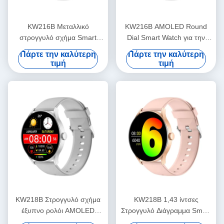
KW216B Μεταλλικό
KW216B AMOLED Round
στρογγυλό σχήμα Smart
Dial Smart Watch για την
Watch 1,43 ίντσες Στρογγυλό
παρακολούθηση της
Πάρτε την καλύτερη
Πάρτε την καλύτερη
πίνακα Στυλάτο Smart Watch
φυσικής κατάστασης OEM
τιμή
τιμή
ODM
KW218B Στρογγυλό σχήμα
KW218B 1,43 ίντσες
έξυπνο ρολόι AMOLED
Στρογγυλό Διάγραμμα Smart
οθόνη κομψό smartwatch
Watch Amoled Δείκτης