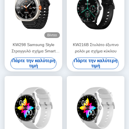
Βίντεο
KW298 Samsung Style
KW216B Στυλάτο έξυπνο
Στρογγυλό σχήμα Smart
ρολόι με σχήμα κύκλου
Watch Fitness Tracker 1,43
Πάρτε την καλύτερη
Πάρτε την καλύτερη
ίντσες
τιμή
τιμή