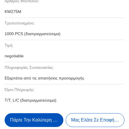
Αριθμός Μοντέλου:
KW275M
Τροποποιημένο:
1000 PCS (διαπραγματεύσιμα)
Τιμή:
negotiable
Πληροφορίες Συσκευασίας:
Εξαρτάται από τις απαιτήσεις προσαρμογής
Όροι Πληρωμής:
Τ/Τ, L/C (διαπραγματεύσιμα)
Πάρτε Την Καλύτερη Τιμή
Μας Ελάτε Σε Επαφή Με