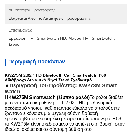
Δυνατότητα Προσφοράς:
Εξαρτάται Από Τις Απαιτήσεις Προσαρμογής
Επισημαίνω:
Εμφάνιση TFT Smartwatch HD
, 
Μαύρο TFT Smartwatch
, 
Στυλό
Περιγραφή Προϊόντων
KW275M 2.02 ′′ HD Bluetooth Call Smartwatch IP68
Αδιάβροχο Δυναμικό Νησί Στενό Σχεδιασμό
★
Περιγραφή Του Προϊόντος: KW273M Smart
Watch
Η
KW275M Smartwatch (έξυπνο ρολόι)
Το ρολόι διαθέτει
μια εντυπωσιακή οθόνη TFT 2,02 ′′ HD με δυναμικό
σχεδιασμό νησιού, καθιστώντας εύκολο να απολαύσετε
ζωντανά εικόνα σε μια μεγάλη οθόνη.Σοβαρή
εμφάνισηΚατασκευασμένο με προστασία από νερό IP68,
το KW275M είναι σχεδιασμένο να αντέχει στη βροχή, στον
ιδρώτα, ακόμα και σε σύντομη βύθιση στο