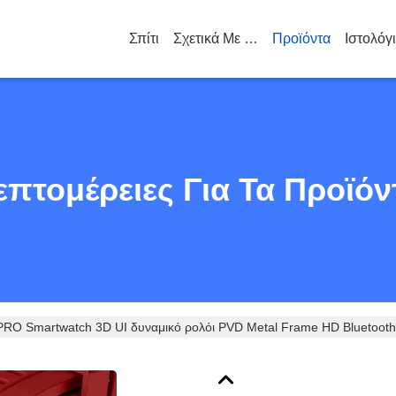
Σπίτι
Σχετικά Με Εμάς
Προϊόντα
Ιστολόγ
επτομέρειες Για Τα Προϊόν
O Smartwatch 3D UI δυναμικό ρολόι PVD Metal Frame HD Bluetoot