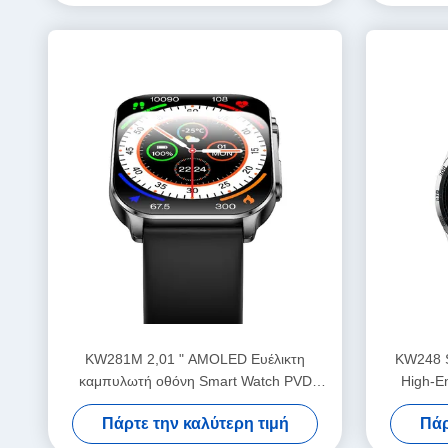
KW281M 2,01 " AMOLED Ευέλικτη
KW248 
καμπυλωτή οθόνη Smart Watch PVD
High-E
μεταλλικό πλαίσιο
Πάρτε την καλύτερη τιμή
Πάρ