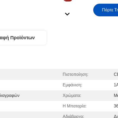
Πάρτε Τ
ραφή Προϊόντων
Πιστοποίηση:
C
Εμφάνιση:
1
διαγραφών
Χρώματα:
Μ
Η Μπαταρία:
3
Αδιάβροχο:
Δι