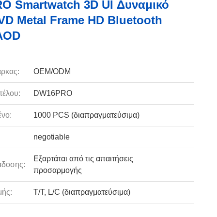
 Smartwatch 3D UI Δυναμικό
VD Metal Frame HD Bluetooth
AOD
ρκας:
OEM/ODM
τέλου:
DW16PRO
νο:
1000 PCS (διαπραγματεύσιμα)
negotiable
Εξαρτάται από τις απαιτήσεις
άδοσης:
προσαρμογής
ής:
Τ/Τ, L/C (διαπραγματεύσιμα)