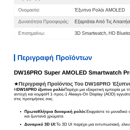
Ονομασία:
Έξυπνο Ρολόι AMOLED
Δυνατότητα Προσφοράς:
Εξαρτάται Από Τις Απαιτή
Επισημαίνω:
3D Smartwatch
, 
HD Blueto
Περιγραφή Προϊόντων
DW16PRO Super AMOLED Smartwatch Prem
★
Περιγραφή Προϊόντος Του DW16PRO
Έξυπνο
Η
DW16PRO έξυπνο ρολόι
Παρέχει μια εξαιρετική εμπειρία με
αντοχή και κομψόΗ 1-προς-1 Always-On Display (AOD) εγγυάτα
στις προτιμήσεις σας.
Πρωταθλήτρια δυναμική ρολόι:
Εκφράστε το μοναδικό 
και ζωντανά χρώματα.
Δυναμικό 3D UI:
Το 3D UI παρέχει μια εντυπωσιακή, ελκυ