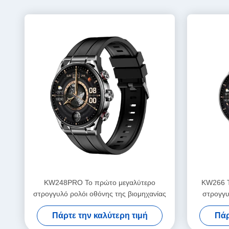
KW248PRO Το πρώτο μεγαλύτερο
KW266 Τ
στρογγυλό ρολόι οθόνης της βιομηχανίας
στρογγ
βιομηχα
Πάρτε την καλύτερη τιμή
Πάρ
πρ