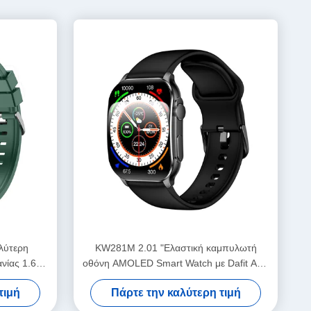
λύτερη
KW281M 2.01 "Ελαστική καμπυλωτή
νίας 1.6"
οθόνη AMOLED Smart Watch με Dafit APP
και μεταλλική κλίμακα
τιμή
Πάρτε την καλύτερη τιμή