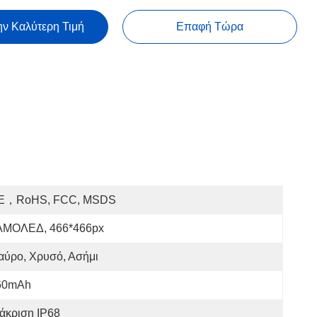
ην Καλύτερη Τιμή
Επαφή Τώρα
E，RoHS, FCC, MSDS
ΑΜΟΛΕΔ, 466*466px
αύρο, Χρυσό, Ασήμι
60mAh
άκριση IP68