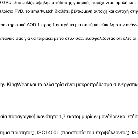
GPU εξασφαλίζει υψηλής απόδοσης γραφικά, παρέχοντας ομαλή και ευα
λαίσιο PVD, το smartwatch διαθέτει βελτιωμένη αντοχή και αντοχή στ
αρακτηριστικό AOD 1 προς 1 επιτρέπει μια σαφή και εύκολη στην ανάγ
άνιας σας για να ταιριάζει με το στυλ σας, εξασφαλίζοντας ότι όλες ο
την KingWear και τα άλλα τρία είναι μακροπρόθεσμα συνεργατικ
αία παραγωγική ικανότητα 1,7 εκατομμυρίων μονάδων και ετή
τημα ποιότητας), ISO14001 (προστασία του περιβάλλοντος), IS