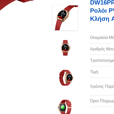
DW16PRO
Ρολόι P
Κλήση 
Ονομασία Μά
Αριθμός Μον
Τροποποιημέ
Τιμή:
Χρόνος Παρ
Όροι Πληρωμ