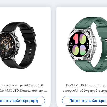
ο πρώτο και μεγαλύτερο 1.6"
DW16PLUS Η πρώτη μεγα
υλό AMOLED Smartwatch της
στρογγυλή οθόνη της βιομηχα
νίας με κλήσεις Bluetooth και
AMOLED ρολόι
τε την καλύτερη τιμή
Πάρτε την καλύτερη 
οηγμένους αισθητήρες