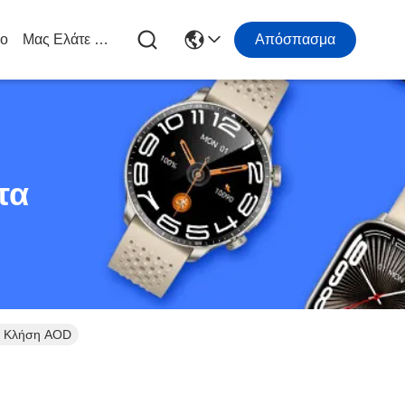
ιο
Μας Ελάτε Σε Επαφή Με
Απόσπασμα
τα
h Κλήση AOD