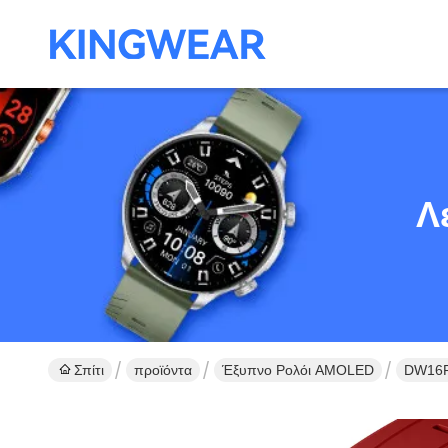
Λ
Σπίτι
προϊόντα
Έξυπνο Ρολόι AMOLED
DW16PR