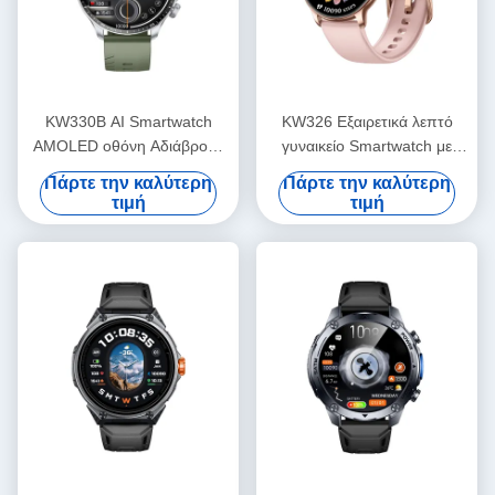
KW330B AI Smartwatch
KW326 Εξαιρετικά λεπτό
AMOLED οθόνη Αδιάβροχη
γυναικείο Smartwatch με
Premium Luxury Smartwatch
οθόνη AMOLED και κλήσεις
Πάρτε την καλύτερη
Πάρτε την καλύτερη
1,6 ιντσών
Bluetooth
τιμή
τιμή