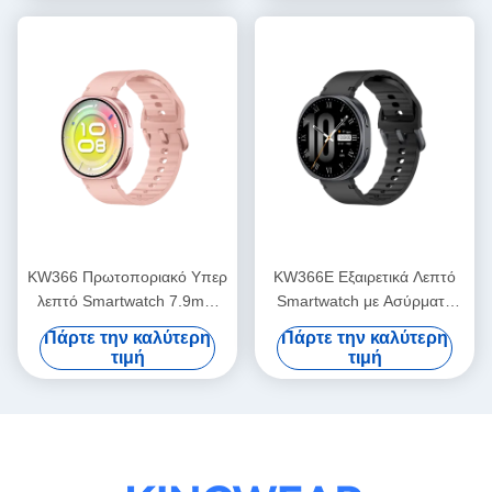
KW366 Πρωτοποριακό Υπερ
KW366E Εξαιρετικά Λεπτό
λεπτό Smartwatch 7.9mm
Smartwatch με Ασύρματη
Featherlight Design με
Φόρτιση, Οθόνη 1.27
Πάρτε την καλύτερη
Πάρτε την καλύτερη
ασύρματη φόρτιση
ιντσών, 100+ Αθλητικές
τιμή
τιμή
Λειτουργίες, Παρακολούθηση
Καρδιακών Παλμών, Ύπνου,
Bluetooth Κλήσεις