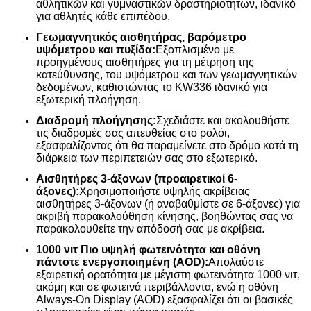
αθλητικών και γυμναστικών δραστηριοτήτων, ιδανικό
για αθλητές κάθε επιπέδου.
Γεωμαγνητικός αισθητήρας, βαρόμετρο
υψόμετρου και πυξίδα:
Εξοπλισμένο με
προηγμένους αισθητήρες για τη μέτρηση της
κατεύθυνσης, του υψόμετρου και των γεωμαγνητικών
δεδομένων, καθιστώντας το KW336 ιδανικό για
εξωτερική πλοήγηση.
Διαδρομή πλοήγησης:
Σχεδιάστε και ακολουθήστε
τις διαδρομές σας απευθείας στο ρολόι,
εξασφαλίζοντας ότι θα παραμείνετε στο δρόμο κατά τη
διάρκεια των περιπετειών σας στο εξωτερικό.
Αισθητήρες 3-άξονων (προαιρετικοί 6-
άξονες):
Χρησιμοποιήστε υψηλής ακρίβειας
αισθητήρες 3-άξονων (ή αναβαθμίστε σε 6-άξονες) για
ακριβή παρακολούθηση κίνησης, βοηθώντας σας να
παρακολουθείτε την απόδοσή σας με ακρίβεια.
1000 νιτ Πιο υψηλή φωτεινότητα και οθόνη
πάντοτε ενεργοποιημένη (AOD):
Απολαύστε
εξαιρετική ορατότητα με μέγιστη φωτεινότητα 1000 νιτ,
ακόμη και σε φωτεινά περιβάλλοντα, ενώ η οθόνη
Always-On Display (AOD) εξασφαλίζει ότι οι βασικές