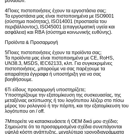
μονάδων.
4Ποιες πιστοποιήσεις έχουν τα εργοστάσια σας;
Τα εργοστάσια μας είναι πιστοποιημένα με ISO9001
(σύστημα ποιότητας), ISO14001 (προστασία του
περιβάλλοντος), ISO45001 (επαγγελματική υγεία και
ασφάλεια) και RBA (σύστημα κοινωνικής ευθύνης).
Προϊόντα & Προσαρμογή
5Ποιες πιστοποιήσεις έχουν τα προϊόντα σας;
Τα προϊόντα μας είναι πιστοποιημένα με CE, RoHS,
UN38.3, MSDS, IEC62133, κλπ. Για συγκεκριμένες
πιστοποιήσεις, μπορούμε να σας παρέχουμε τα
απαραίτητα έγγραφα ή υποστήριξη για να σας
βοηθήσουμε.
6Τι είδους προσαρμογή υποστηρίζετε;
Υποστηρίζουμε την εξατομίκευση της συσκευασίας, της
μεταξένιας εκτύπωσης ή του λογότυπου λέιζερ στο πίσω
μέρος του ρολογιού ή την πόρπη, και την εξατομίκευση του
λογότυπου on / off.
7Μπορείτε να κατασκευάσετε ή OEM δικό μου σχέδιο;
Σημειώστε ότι τα προσαρμοσμένα σχέδια συνεπάγονται
υψηλά κόστη ανάπτυξης, μεγαλύτερα χρονοδιαγράμματα