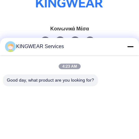
Κοινωνικά Μέσα
KINGWEAR Services
Γρήγορη επικοινωνία
4:23 AM
Τηλεφώνημα
86-0755-2357-6886
Good day, what product are you looking for?
Ηλεκτρονικό
services@king-world.cn
Διεύθυνση
41ος όροφος, κτίριο Α, Κέντρο Ψηφιακής Καινοτομίας
Longhua, οδός Mintang 328, κοινότητα του σιδηροδρομικού
σταθμού North Shenzhen, οδός MinZhi, περιοχή Longhua,
Shenzhen