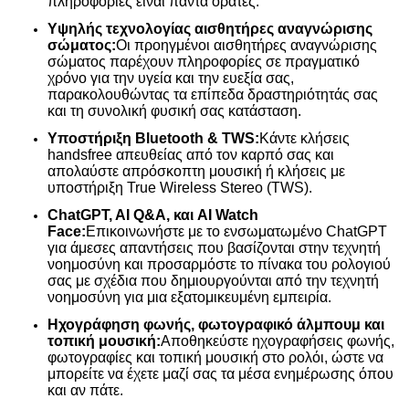
πληροφορίες είναι πάντα ορατές.
Υψηλής τεχνολογίας αισθητήρες αναγνώρισης
σώματος:
Οι προηγμένοι αισθητήρες αναγνώρισης
σώματος παρέχουν πληροφορίες σε πραγματικό
χρόνο για την υγεία και την ευεξία σας,
παρακολουθώντας τα επίπεδα δραστηριότητάς σας
και τη συνολική φυσική σας κατάσταση.
Υποστήριξη Bluetooth & TWS:
Κάντε κλήσεις
handsfree απευθείας από τον καρπό σας και
απολαύστε απρόσκοπτη μουσική ή κλήσεις με
υποστήριξη True Wireless Stereo (TWS).
ChatGPT, AI Q&A, και AI Watch
Face:
Επικοινωνήστε με το ενσωματωμένο ChatGPT
για άμεσες απαντήσεις που βασίζονται στην τεχνητή
νοημοσύνη και προσαρμόστε το πίνακα του ρολογιού
σας με σχέδια που δημιουργούνται από την τεχνητή
νοημοσύνη για μια εξατομικευμένη εμπειρία.
Ηχογράφηση φωνής, φωτογραφικό άλμπουμ και
τοπική μουσική:
Αποθηκεύστε ηχογραφήσεις φωνής,
φωτογραφίες και τοπική μουσική στο ρολόι, ώστε να
μπορείτε να έχετε μαζί σας τα μέσα ενημέρωσης όπου
και αν πάτε.