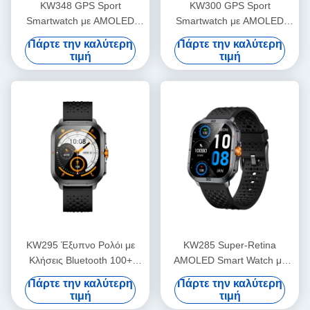
KW348 GPS Sport
KW300 GPS Sport
Smartwatch με AMOLED
Smartwatch με AMOLED
οθόνη 5ATM Αδιάβροχο
οθόνη 5ATM Αδιάβροχο
Πάρτε την καλύτερη
Πάρτε την καλύτερη
τιμή
τιμή
KW295 Έξυπνο Ρολόι με
KW285 Super-Retina
Κλήσεις Bluetooth 100+
AMOLED Smart Watch με
Αθλητικά Λειτουργίες
Bluetooth που καλεί 100+
Πάρτε την καλύτερη
Πάρτε την καλύτερη
Sports Modes
τιμή
τιμή