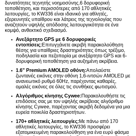
δυνατότητες τεχνητής νοημοσύνης.6 δορυφορική
τοποθέτηση, και περισσότερες από 170 αθλητικές
λειτουργίες, το KW336 είναι ιδανικό για αθλητές,
εξερευνητές υπαίθρου και λάτρεις της τεχνολογίας που
αναζητούν υψηλής απόδοσης λειτουργικότητα σε ένα
κομψό, ανθεκτικό σχεδιασμό.
Ανεξάρτητο GPS με 6 δορυφορικές
εντοπίσεις:
Επιτυγχάνετε ακριβή παρακολούθηση
θέσης για υπαίθριες δραστηριότητες όπως τρέξιμο,
ποδηλασία και πεζοπορία με ανεξάρτητο GPS και 6-
δορυφορική τοποθέτηση για αυξημένη ακρίβεια.
1.6" Premium AMOLED οθόνη:
Απολαύστε
ζωντανές εικόνες στην οθόνη 1,6-ιντσών AMOLED με
ανανεωτικό ρυθμό 60Hz, παρέχοντας καθαρές,
ομαλές εικόνες σε όλες τις συνθήκες φωτισμού.
Αλγόριθμος κίνησης Cywee:
Παρακολουθήστε τις
επιδόσεις σας με τον υψηλής ακρίβειας αλγόριθμο
κίνησης Cywee, παρέχοντας ακριβή δεδομένα για μια
ευρεία ποικιλία δραστηριοτήτων.
170+ αθλητικές λειτουργίες:
Με πάνω από 170
αθλητικές λειτουργίες, το KW336 προσφέρει
εξατομικευμένη παρακολούθηση για ένα ευρύ φάσμα