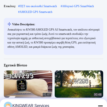
Ετικέτες:
#
ΠΣΤ που ακολουθεί Smartwatch
#
Αθλητικό GPS SmartWatch
#
AMOLED GPS Smartwatch
Video Description:
Ανακαλύψτε το KW300 AMOLED GPS AI Smartwatch, τον απόλυτο σύντροφό
σας για γυμναστική και τρόπο ζωής.Αυτό το smartwatch συνδυάζει την
τεχνολογία αιχμής με ανθεκτική αντοχήΙδανικό για περιπέτειες στο εξωτερικό
και την αστική ζωή, το KW300 προσφέρει ακριβή θέση GPS, μια εκπληκτική
οθόνη AMOLED, και μακρά διάρκεια ζωής της μπαταρίας.
Σχετικά Βίντεο
01:07
00:48
KW293 1.93''Μεγάλη οθόνη GPS
Γυναικείο Smart Watch
KINGWEAR Services
Smartwatch με δραστηριότητα σε
Έξυπνο Ρολόι GPS