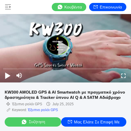
Κουβέντα
Επικοινωνία
KW300 AMOLED GPS & AI Smartwatch με πραγματικό χρόνο
δραστηριότητα & Tracker ύπνου AI Q & A 5ATM Αδιάβροχο
Έξυπνο ρολόι GPS
July 25, 2025
Keyword:
Έξυπνο ρολόι GPS
Συζήτηση
Μας Ελάτε Σε Επαφή Με