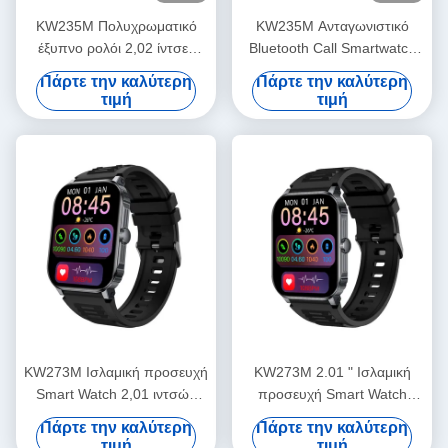
KW235M Πολυχρωματικό
KW235M Ανταγωνιστικό
έξυπνο ρολόι 2,02 ίντσες
Bluetooth Call Smartwatch
24/7 Παρακολούθηση υγείας
2.02 ίντσες IP68 Αθλητικό
Πάρτε την καλύτερη
Πάρτε την καλύτερη
Smartwatch Αδιάβροχο IP68
Smartwatch Υγείας
τιμή
τιμή
KW273M Ισλαμική προσευχή
KW273M 2.01 " Ισλαμική
Smart Watch 2,01 ιντσών
προσευχή Smart Watch
Smartwatch Με Bluetooth
Bluetooth κλήση / ύπνο
Πάρτε την καλύτερη
Πάρτε την καλύτερη
κλήση
Monitor Smartwatch
τιμή
τιμή