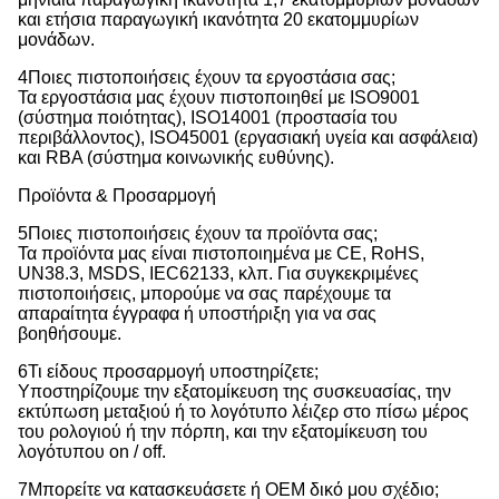
και ετήσια παραγωγική ικανότητα 20 εκατομμυρίων
μονάδων.
4Ποιες πιστοποιήσεις έχουν τα εργοστάσια σας;
Τα εργοστάσια μας έχουν πιστοποιηθεί με ISO9001
(σύστημα ποιότητας), ISO14001 (προστασία του
περιβάλλοντος), ISO45001 (εργασιακή υγεία και ασφάλεια)
και RBA (σύστημα κοινωνικής ευθύνης).
Προϊόντα & Προσαρμογή
5Ποιες πιστοποιήσεις έχουν τα προϊόντα σας;
Τα προϊόντα μας είναι πιστοποιημένα με CE, RoHS,
UN38.3, MSDS, IEC62133, κλπ. Για συγκεκριμένες
πιστοποιήσεις, μπορούμε να σας παρέχουμε τα
απαραίτητα έγγραφα ή υποστήριξη για να σας
βοηθήσουμε.
6Τι είδους προσαρμογή υποστηρίζετε;
Υποστηρίζουμε την εξατομίκευση της συσκευασίας, την
εκτύπωση μεταξιού ή το λογότυπο λέιζερ στο πίσω μέρος
του ρολογιού ή την πόρπη, και την εξατομίκευση του
λογότυπου on / off.
7Μπορείτε να κατασκευάσετε ή OEM δικό μου σχέδιο;