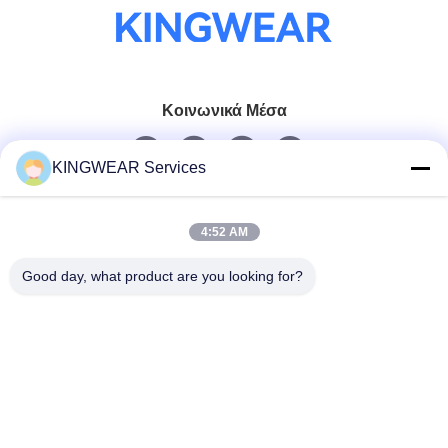
Κοινωνικά Μέσα
KINGWEAR Services
Γρήγορη επικοινωνία
4:52 AM
Τηλεφώνημα
86-0755-2357-6886
Good day, what product are you looking for?
Ηλεκτρονικό
services@king-world.cn
Διεύθυνση
41ος όροφος, κτίριο Α, Κέντρο Ψηφιακής Καινοτομίας
Longhua, οδός Mintang 328, κοινότητα του σιδηροδρομικού
σταθμού North Shenzhen, οδός MinZhi, περιοχή Longhua,