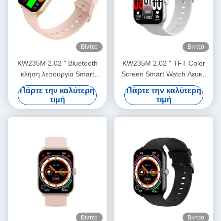
Βίντεο
Βίντεο
KW235M 2.02 " Bluetooth
KW235M 2,02 " TFT Color
κλήση λειτουργία Smart
Screen Smart Watch Λευκό
Watch, Smart Fitness Watch
χρώμα Αδιάβροχο IP68
Πάρτε την καλύτερη
Πάρτε την καλύτερη
με καρδιακό ρυθμό
Smartwatch
τιμή
τιμή
Βίντεο
Βίντεο