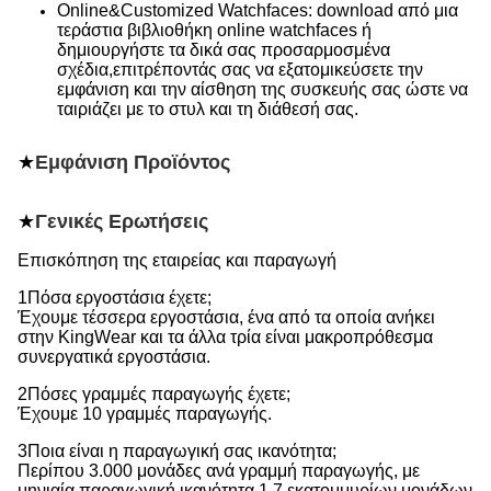
Online&Customized Watchfaces: download από μια
τεράστια βιβλιοθήκη online watchfaces ή
δημιουργήστε τα δικά σας προσαρμοσμένα
σχέδια,επιτρέποντάς σας να εξατομικεύσετε την
εμφάνιση και την αίσθηση της συσκευής σας ώστε να
ταιριάζει με το στυλ και τη διάθεσή σας.
★
Εμφάνιση Προϊόντος
★
Γενικές Ερωτήσεις
Επισκόπηση της εταιρείας και παραγωγή
1Πόσα εργοστάσια έχετε;
Έχουμε τέσσερα εργοστάσια, ένα από τα οποία ανήκει
στην KingWear και τα άλλα τρία είναι μακροπρόθεσμα
συνεργατικά εργοστάσια.
2Πόσες γραμμές παραγωγής έχετε;
Έχουμε 10 γραμμές παραγωγής.
3Ποια είναι η παραγωγική σας ικανότητα;
Περίπου 3.000 μονάδες ανά γραμμή παραγωγής, με
μηνιαία παραγωγική ικανότητα 1,7 εκατομμυρίων μονάδων