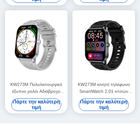
Αδιάβροχο
KW273M Πολυλειτουργικό
KW273M κινητό τηλέφωνο
έξυπνο ρολόι Αδιάβροχο
SmartWatch 2,01 ιντσών
κολύμπι έξυπνο ρολόι 2,01
ανταγωνιστικό ιχνηλατητή
Πάρτε την καλύτερη
Πάρτε την καλύτερη
ίντσες
φυσικής κατάστασης Smart
τιμή
τιμή
Watch