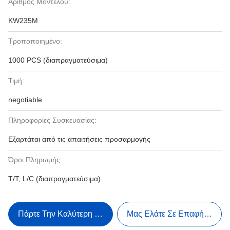
Αριθμός Μοντέλου:
KW235M
Τροποποιημένο:
1000 PCS (διαπραγματεύσιμα)
Τιμή:
negotiable
Πληροφορίες Συσκευασίας:
Εξαρτάται από τις απαιτήσεις προσαρμογής
Όροι Πληρωμής:
Τ/Τ, L/C (διαπραγματεύσιμα)
Πάρτε Την Καλύτερη Τιμή
Μας Ελάτε Σε Επαφή Με