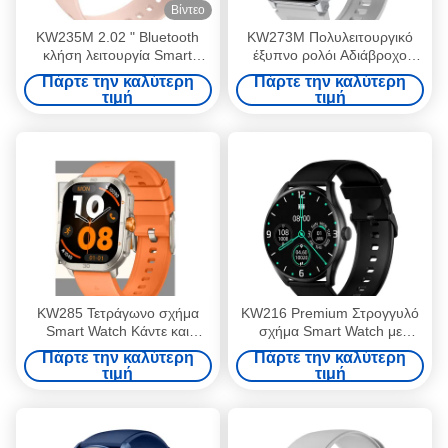
Βίντεο
KW235M 2.02 " Bluetooth
KW273M Πολυλειτουργικό
κλήση λειτουργία Smart
έξυπνο ρολόι Αδιάβροχο
Watch, Smart Fitness Watch
κολύμπι έξυπνο ρολόι 2,01
Πάρτε την καλύτερη
Πάρτε την καλύτερη
με καρδιακό ρυθμό
ίντσες
τιμή
τιμή
KW285 Τετράγωνο σχήμα
KW216 Premium Στρογγυλό
Smart Watch Κάντε και
σχήμα Smart Watch με
λάβετε κλήσεις με λειτουργία
AMOLED οθόνη
Πάρτε την καλύτερη
Πάρτε την καλύτερη
Bluetooth και δυναμική
τιμή
τιμή
παρακολούθηση καρδιακού
ρυθμού