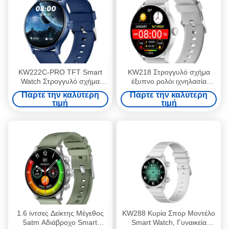
KW222C-PRO TFT Smart
KW218 Στρογγυλό σχήμα
Watch Στρογγυλό σχήμα
έξυπνο ρολόι ιχνηλασία
Smartwatch με λειτουργία
γυμναστικής και Bluetooth
Πάρτε την καλύτερη
Πάρτε την καλύτερη
κλήσης
κλήση
τιμή
τιμή
1.6 ίντσες Δείκτης Μέγεθος
KW288 Κυρία Σπορ Μοντέλο
5atm Αδιάβροχο Smart
Smart Watch, Γυναικεία