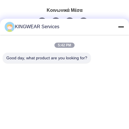
Κοινωνικά Μέσα
KINGWEAR Services
Γρήγορη επικοινωνία
5:42 PM
Τηλεφώνημα
86-0755-2357-6886
Good day, what product are you looking for?
Ηλεκτρονικό
services@king-world.cn
Διεύθυνση
41ος όροφος, κτίριο Α, Κέντρο Ψηφιακής Καινοτομίας
Longhua, οδός Mintang 328, κοινότητα του σιδηροδρομικού
σταθμού North Shenzhen, οδός MinZhi, περιοχή Longhua,
Shenzhen
Πολιτική μυστικότητας
|
Sitemap