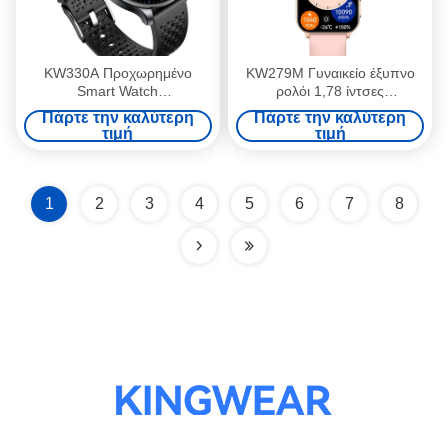
KW330A Προχωρημένο
KW279M Γυναικείο έξυπνο
Smart Watch
ρολόι 1,78 ίντσες
Παρακολούθησης, 5ATM
Ενσωματωμένο GPS Έξυπνο
Πάρτε την καλύτερη
Πάρτε την καλύτερη
ανθεκτικό στο νερό Smart
ρολόι γυναικών Αδιάβροχο
τιμή
τιμή
Watch με AI
1
2
3
4
5
6
7
8