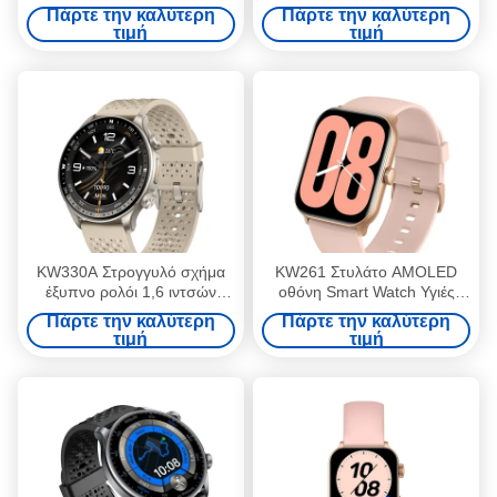
Watch με προαιρετικά
Αδιάβροχο Smart Watch 1,3
Πάρτε την καλύτερη
Πάρτε την καλύτερη
αισθητήρες 6 αξόνων
ίντσες
τιμή
τιμή
KW330A Στρογγυλό σχήμα
KW261 Στυλάτο AMOLED
έξυπνο ρολόι 1,6 ιντσών
οθόνη Smart Watch Υγιές
ανδρών κομψό έξυπνο ρολόι
Sport Smart Watch
Πάρτε την καλύτερη
Πάρτε την καλύτερη
Αδιάβροχο
τιμή
τιμή